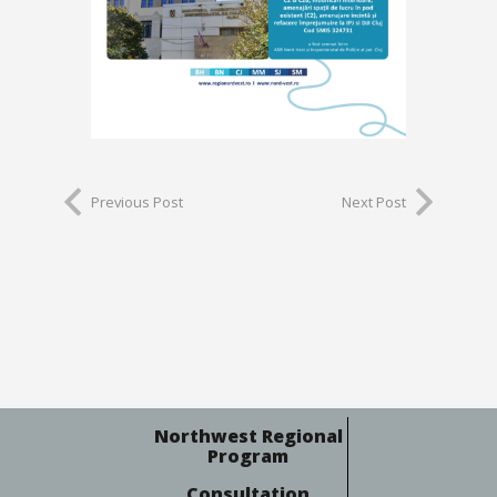
Previous Post
Next Post
Northwest Regional
Program
Consultation