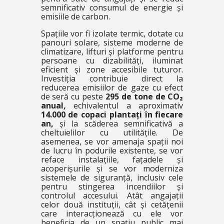
semnificativ consumul de energie și
emisiile de carbon.
Spațiile vor fi izolate termic, dotate cu
panouri solare, sisteme moderne de
climatizare, lifturi și platforme pentru
persoane cu dizabilități, iluminat
eficient și zone accesibile tuturor.
Investiția contribuie direct la
reducerea emisiilor de gaze cu efect
de seră cu peste
295 de tone de CO₂
anual,
echivalentul a aproximativ
14.000 de copaci plantați în fiecare
an,
și la scăderea semnificativă a
cheltuielilor cu utilitățile. De
asemenea, se vor amenaja spații noi
de lucru în podurile existente, se vor
reface instalațiile, fațadele și
acoperișurile și se vor moderniza
sistemele de siguranță, inclusiv cele
pentru stingerea incendiilor și
controlul accesului. Atât angajații
celor două instituții, cât și cetățenii
care interacționează cu ele vor
beneficia de un spațiu public mai