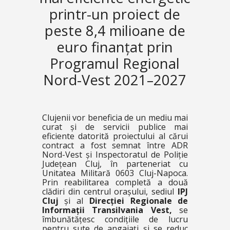
printr-un proiect de
peste 8,4 milioane de
euro finanțat prin
Programul Regional
Nord-Vest 2021–2027
Clujenii vor beneficia de un mediu mai
curat și de servicii publice mai
eficiente datorită proiectului al cărui
contract a fost semnat între ADR
Nord-Vest și Inspectoratul de Poliție
Județean Cluj, în parteneriat cu
Unitatea Militară 0603 Cluj-Napoca.
Prin reabilitarea completă a două
clădiri din centrul orașului, sediul
IPJ
Cluj
și al
Direcției Regionale de
Informații Transilvania Vest,
se
îmbunătățesc condițiile de lucru
pentru sute de angajați și se reduc