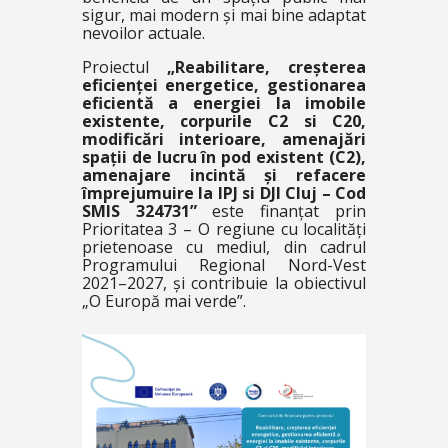
sigur, mai modern și mai bine adaptat
nevoilor actuale.
Proiectul
„
Reabilitare, creșterea
eficienței energetice, gestionarea
eficientă a energiei la imobile
existente, corpurile C2 si C20,
modificări interioare, amenajări
spații de lucru în pod existent (C2),
amenajare incintă și refacere
împrejumuire la IPJ si DJI Cluj –
Cod
SMIS 324731
”
este finanțat prin
Prioritatea 3 – O regiune cu localități
prietenoase cu mediul, din cadrul
Programului Regional Nord-Vest
2021–2027, și contribuie la obiectivul
„O Europă mai verde”.