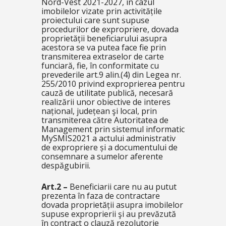
Nord-Vest 2021-2027, în cazul
imobilelor vizate prin activitățile
proiectului care sunt supuse
procedurilor de expropriere, dovada
proprietății beneficiarului asupra
acestora se va putea face fie prin
transmiterea extraselor de carte
funciară, fie, în conformitate cu
prevederile art.9 alin.(4) din Legea nr.
255/2010 privind exproprierea pentru
cauză de utilitate publică, necesară
realizării unor obiective de interes
național, județean şi local, prin
transmiterea către Autoritatea de
Management prin sistemul informatic
MySMIS2021 a actului administrativ
de expropriere și a documentului de
consemnare a sumelor aferente
despăgubirii.
Art.2 –
Beneficiarii care nu au putut
prezenta în faza de contractare
dovada proprietății asupra imobilelor
supuse exproprierii şi au prevăzută
în contract o clauză rezolutorie