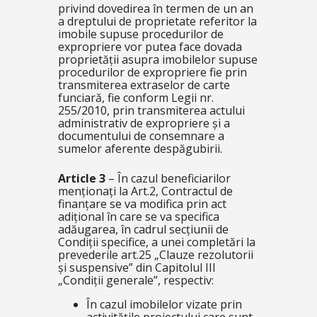
privind dovedirea în termen de un an
a dreptului de proprietate referitor la
imobile supuse procedurilor de
expropriere vor putea face dovada
proprietății asupra imobilelor supuse
procedurilor de expropriere fie prin
transmiterea extraselor de carte
funciară, fie conform Legii nr.
255/2010, prin transmiterea actului
administrativ de expropriere și a
documentului de consemnare a
sumelor aferente despăgubirii.
Article 3
– În cazul beneficiarilor
menționați la Art.2, Contractul de
finanțare se va modifica prin act
adițional în care se va specifica
adăugarea, în cadrul secțiunii de
Condiții specifice, a unei completări la
prevederile art.25 „Clauze rezolutorii
și suspensive” din Capitolul III
„Condiții generale”, respectiv:
În cazul imobilelor vizate prin