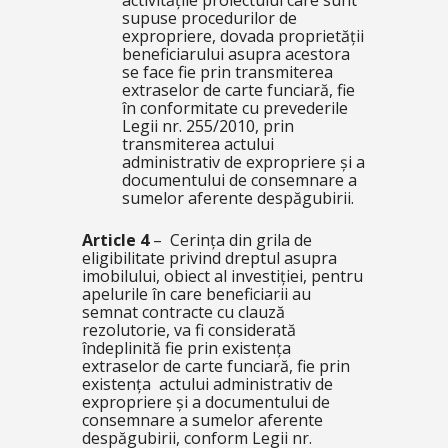
activitățile proiectului care sunt
supuse procedurilor de
expropriere, dovada proprietății
beneficiarului asupra acestora
se face fie prin transmiterea
extraselor de carte funciară, fie
în conformitate cu prevederile
Legii nr. 255/2010, prin
transmiterea actului
administrativ de expropriere și a
documentului de consemnare a
sumelor aferente despăgubirii
.
Article 4
– Cerința din grila de
eligibilitate privind dreptul asupra
imobilului, obiect al investiției, pentru
apelurile în care beneficiarii au
semnat contracte cu clauză
rezolutorie, va fi considerată
îndeplinită fie prin existența
extraselor de carte funciară, fie prin
existența actului administrativ de
expropriere și a documentului de
consemnare a sumelor aferente
despăgubirii, conform Legii nr.