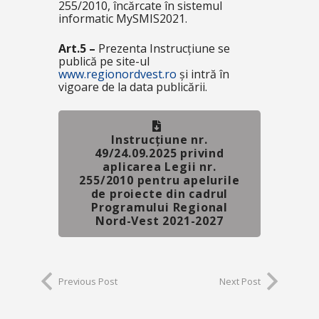
255/2010, încărcate în sistemul
informatic MySMIS2021.
Art.5 –
Prezenta Instrucțiune se
publică pe site-ul
www.regionordvest.ro
și intră în
vigoare de la data publicării.
Instrucțiune nr.
49/24.09.2025 privind
aplicarea Legii nr.
255/2010 pentru apelurile
de proiecte din cadrul
Programului Regional
Nord-Vest 2021-2027
Previous Post
Next Post