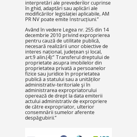
interpretări ale prevederilor cuprinse
în ghid, adaptări sau aplicări ale
modificărilor legislației aplicabile, AM
PR NV poate emite Instrucțiuni
.”
Având în vedere Legea nr. 255 din 14
decembrie 2010 privind exproprierea
pentru cauză de utilitate publică,
necesară realizării unor obiective de
interes național, județean și local,
art.9 alin.(4):”
Transferul dreptului de
proprietate asupra imobilelor din
proprietatea privată a persoanelor
fizice sau juridice în proprietatea
publică a statului sau a unităților
administrativ-teritoriale şi în
administrarea expropriatorului
operează de drept la data emiterii
actului administrativ de expropriere
de către expropriator, ulterior
consemnării sumelor aferente
despăgubirii
.”