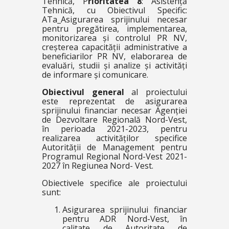
Tehnică, P
rioritatea 8
: Asistență
Tehnică, cu Obiectivul Specific:
ATa_Asigurarea sprijinului necesar
pentru pregătirea, implementarea,
monitorizarea și controlul PR NV,
creșterea capacității administrative a
beneficiarilor PR NV, elaborarea de
evaluări, studii și analize și activități
de informare și comunicare.
Obiectivul general
al proiectului
este reprezentat de asigurarea
sprijinului financiar necesar Agenției
de Dezvoltare Regională Nord-Vest,
în perioada 2021-2023, pentru
realizarea activităților specifice
Autorității de Management pentru
Programul Regional Nord-Vest 2021-
2027 în Regiunea Nord- Vest.
Obiectivele specifice ale proiectului
sunt:
Asigurarea sprijinului financiar
pentru ADR Nord-Vest, în
calitate de Autoritate de