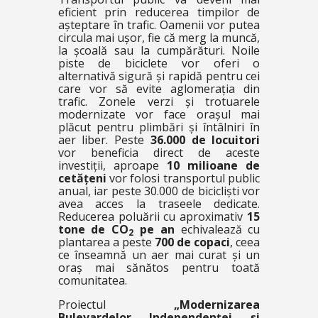
eficient prin reducerea timpilor de
așteptare în trafic. Oamenii vor putea
circula mai ușor, fie că merg la muncă,
la școală sau la cumpărături. Noile
piste de biciclete vor oferi o
alternativă sigură și rapidă pentru cei
care vor să evite aglomerația din
trafic. Zonele verzi și trotuarele
modernizate vor face orașul mai
plăcut pentru plimbări și întâlniri în
aer liber. Peste
36.000 de locuitori
vor beneficia direct de aceste
investiții, aproape
10 milioane de
cetățeni
vor folosi transportul public
anual, iar peste 30.000 de bicicliști vor
avea acces la traseele dedicate.
Reducerea poluării cu aproximativ
15
tone de CO
pe an
echivalează cu
2
plantarea a peste
700 de copaci
, ceea
ce înseamnă un aer mai curat și un
oraș mai sănătos pentru toată
comunitatea.
Proiectul
„Modernizarea
Bulevardelor Independenței și