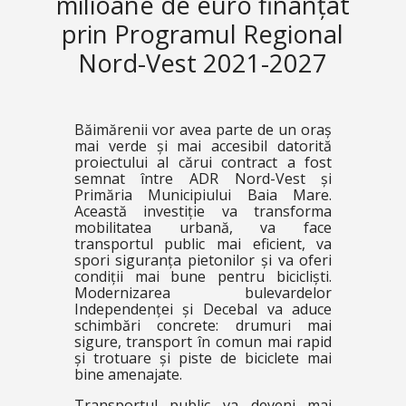
milioane de euro finanțat
prin Programul Regional
Nord-Vest 2021-2027
Băimărenii vor avea parte de un oraș
mai verde și mai accesibil datorită
proiectului al cărui contract a fost
semnat între ADR Nord-Vest și
Primăria Municipiului Baia Mare.
Această investiție va transforma
mobilitatea urbană, va face
transportul public mai eficient, va
spori siguranța pietonilor și va oferi
condiții mai bune pentru bicicliști.
Modernizarea bulevardelor
Independenței și Decebal va aduce
schimbări concrete: drumuri mai
sigure, transport în comun mai rapid
și trotuare și piste de biciclete mai
bine amenajate.
Transportul public va deveni mai