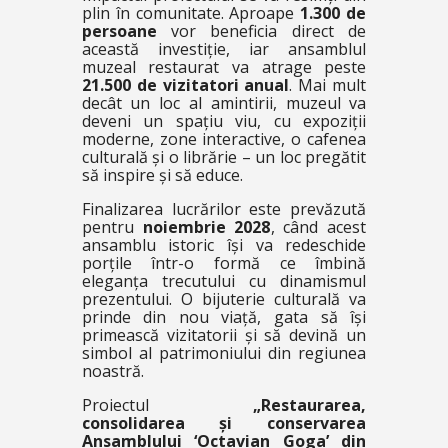
plin în comunitate. Aproape
1.300 de
persoane
vor beneficia direct de
această investiție, iar ansamblul
muzeal restaurat va atrage peste
21.500 de vizitatori anual
. Mai mult
decât un loc al amintirii, muzeul va
deveni un spațiu viu, cu expoziții
moderne, zone interactive, o cafenea
culturală și o librărie – un loc pregătit
să inspire și să educe.
Finalizarea lucrărilor este prevăzută
pentru
noiembrie 2028
, când acest
ansamblu istoric își va redeschide
porțile într-o formă ce îmbină
eleganța trecutului cu dinamismul
prezentului. O bijuterie culturală va
prinde din nou viață, gata să își
primească vizitatorii și să devină un
simbol al patrimoniului din regiunea
noastră.
Proiectul
„Restaurarea,
consolidarea și conservarea
Ansamblului ‘Octavian Goga’ din