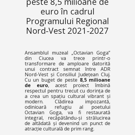
peste 8,5 milioane de
euro în cadrul
Programului Regional
Nord-Vest 2021-2027
Ansamblul muzeal „Octavian Goga”
din Ciucea va trece printr-o
transformare de amploare datorită
unui contract semnat între ADR
Nord-Vest și Consiliul Județean Cluj.
Cu un buget de peste
8,5 milioane
de euro
, acest proiect îmbină
respectul pentru trecut cu dorința de
a crea un spațiu cultural vibrant și
modern. Clădirea impozantă,
odinioară refugiu al poetului
Octavian Goga, va fi restaurată
integral, recăpătându-și strălucirea
de altădată și devenind un punct de
atracție culturală de prim rang.