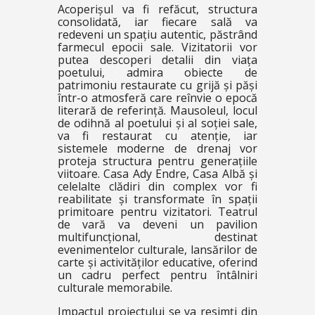
Acoperișul va fi refăcut, structura
consolidată, iar fiecare sală va
redeveni un spațiu autentic, păstrând
farmecul epocii sale. Vizitatorii vor
putea descoperi detalii din viața
poetului, admira obiecte de
patrimoniu restaurate cu grijă și păși
într-o atmosferă care reînvie o epocă
literară de referință. Mausoleul, locul
de odihnă al poetului și al soției sale,
va fi restaurat cu atenție, iar
sistemele moderne de drenaj vor
proteja structura pentru generațiile
viitoare. Casa Ady Endre, Casa Albă și
celelalte clădiri din complex vor fi
reabilitate și transformate în spații
primitoare pentru vizitatori. Teatrul
de vară va deveni un pavilion
multifuncțional, destinat
evenimentelor culturale, lansărilor de
carte și activităților educative, oferind
un cadru perfect pentru întâlniri
culturale memorabile.
Impactul proiectului se va resimți din