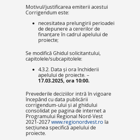
Motivul/justificarea emiterii acestui
Corrigendum este:
necesitatea prelungirii perioadei
de depunere a cererilor de
finanțare în cadrul apelului de
proiecte;
Se modifică Ghidul solicitantului,
capitolele/subcapitolele:
4.3.2. Data și ora închiderii
apelului de proiecte. –
17.03.2025, ora 10:00.
Prevederile deciziilor intră în vigoare
începând cu data publicării
corrigendum-ului și al ghidului
consolidat pe pagina de internet a
Programului Regional Nord-Vest
2021-2027
www.regionordvest.ro
la
secțiunea specifică apelului de
proiecte.