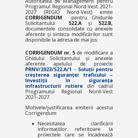
Autoritatea de Management pentru
Programul Regional Nord-Vest 2021-
2027 (REGIO Nord-Vest) emite
CORRIGENDUM
pentru Ghidurile
Solicitantului
522.A
și
522.B,
documentele consolidate cu anexele
aferente și sinteza modificărilor sunt
disponibile la adresa de mai jos:
CORRIGENDUM nr. 5
de modificare a
Ghidului Solicitantului și anexele
aferente apelului de proiecte
PRNV/2023/522.A/1
–
Soluții pentru
creșterea siguranței traficului –
Investiții în siguranța
infrastructurii rutiere
din cadrul
Programului Regional Nord-Vest
2021-2027.
Motivele/justificarea emiterii acestui
Corrigendum:
Necesitatea clarificării
informațiilor referitoare la
proiectele care se încadrează