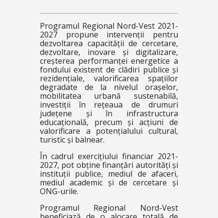
Programul Regional Nord-Vest 2021-
2027 propune intervenții pentru
dezvoltarea capacității de cercetare,
dezvoltare, inovare și digitalizare,
creșterea performanței energetice a
fondului existent de clădiri publice și
rezidențiale, valorificarea spațiilor
degradate de la nivelul orașelor,
mobilitatea urbană sustenabilă,
investiții în rețeaua de drumuri
județene și în infrastructura
educațională, precum și acțiuni de
valorificare a potențialului cultural,
turistic și balnear.
În cadrul exercițiului financiar 2021-
2027, pot obține finanțări autorități și
instituții publice, mediul de afaceri,
mediul academic și de cercetare și
ONG-urile.
Programul Regional Nord-Vest
beneficiază de o alocare totală de