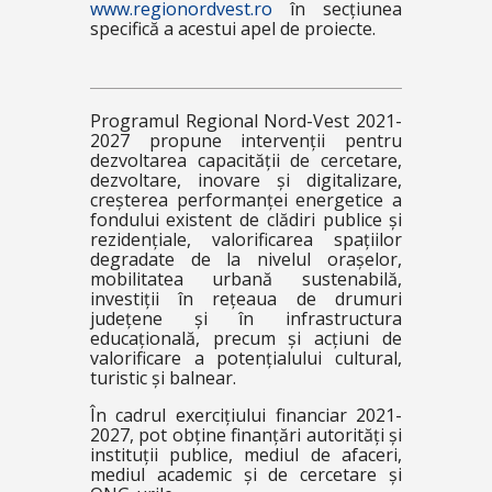
www.regionordvest.ro
în secțiunea
specifică a acestui apel de proiecte.
Programul Regional Nord-Vest 2021-
2027 propune intervenții pentru
dezvoltarea capacității de cercetare,
dezvoltare, inovare și digitalizare,
creșterea performanței energetice a
fondului existent de clădiri publice și
rezidențiale, valorificarea spațiilor
degradate de la nivelul orașelor,
mobilitatea urbană sustenabilă,
investiții în rețeaua de drumuri
județene și în infrastructura
educațională, precum și acțiuni de
valorificare a potențialului cultural,
turistic și balnear.
În cadrul exercițiului financiar 2021-
2027, pot obține finanțări autorități și
instituții publice, mediul de afaceri,
mediul academic și de cercetare și