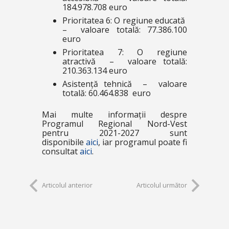
184.978.708 euro
Prioritatea 6: O regiune educată
– valoare totală: 77.386.100
euro
Prioritatea 7: O regiune
atractivă – valoare totală:
210.363.134 euro
Asistență tehnică – valoare
totală: 60.464.838 euro
Mai multe informații despre
Programul Regional Nord-Vest
pentru 2021-2027 sunt
disponibile
aici
, iar programul poate fi
consultat
aici
.
Articolul anterior
Articolul următor