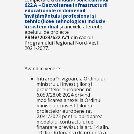
622.A – Dezvoltarea infrastructurii
educaționale în domeniul
învățământului profesional și
tehnic (licee tehnologice) inclusiv
în sistem dual
și anexele aferente
apelului de proiecte
PRNV/2023/622.A/1
din cadrul
Programului Regional Nord-Vest
2021-2027.
Având în vedere:
Intrarea în vigoare a Ordinului
ministrului investițiilor și
proiectelor europene nr.
6.059/28.08.2024 privind
modificarea anexei la Ordinul
ministrului investițiilor și
proiectelor europene nr.
2.041/2023 pentru aprobarea
modelului contractului de
finanțare prevăzut la art. 14 alin.
(2) din Ordonanța de urgență a