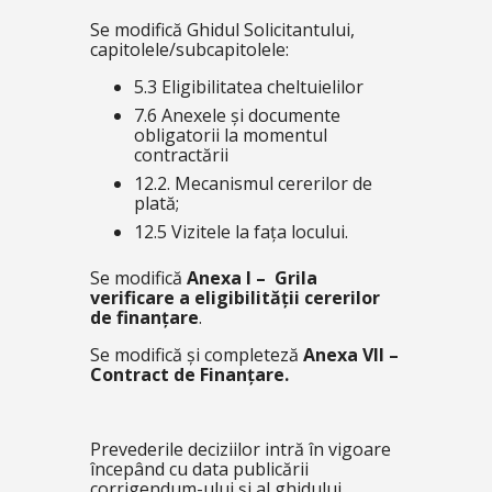
Se modifică Ghidul Solicitantului,
capitolele/subcapitolele:
5.3 Eligibilitatea cheltuielilor
7.6 Anexele și documente
obligatorii la momentul
contractării
12.2. Mecanismul cererilor de
plată;
12.5 Vizitele la fața locului.
Se modifică
Anexa I – Grila
verificare a eligibilității cererilor
de finanțare
.
Se modifică și completeză
Anexa VII –
Contract de Finanțare.
Prevederile deciziilor intră în vigoare
începând cu data publicării
corrigendum-ului și al ghidului