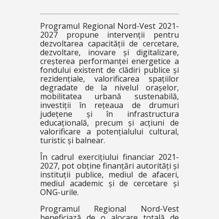
Programul Regional Nord-Vest 2021-
2027 propune intervenții pentru
dezvoltarea capacității de cercetare,
dezvoltare, inovare și digitalizare,
creșterea performanței energetice a
fondului existent de clădiri publice și
rezidențiale, valorificarea spațiilor
degradate de la nivelul orașelor,
mobilitatea urbană sustenabilă,
investiții în rețeaua de drumuri
județene și în infrastructura
educațională, precum și acțiuni de
valorificare a potențialului cultural,
turistic și balnear.
În cadrul exercițiului financiar 2021-
2027, pot obține finanțări autorități și
instituții publice, mediul de afaceri,
mediul academic și de cercetare și
ONG-urile.
Programul Regional Nord-Vest
beneficiază de o alocare totală de