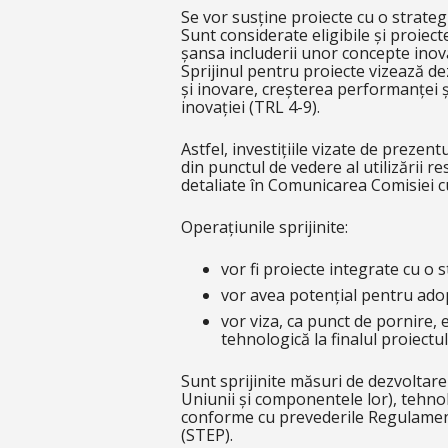
Se vor susține proiecte cu o strateg
Sunt considerate eligibile și proiec
șansa includerii unor concepte inovat
Sprijinul pentru proiecte vizează de
și inovare, creșterea performanței și 
inovației (TRL 4-9).
Astfel, investițiile vizate de prezent
din punctul de vedere al utilizării 
detaliate în Comunicarea Comisiei cu
Operațiunile sprijinite:
vor fi proiecte integrate cu o 
vor avea potențial pentru adop
vor viza, ca punct de pornire, 
tehnologică la finalul proiectu
Sunt sprijinite măsuri de dezvoltare
Uniunii și componentele lor), tehnol
conforme cu prevederile Regulamentu
(STEP).