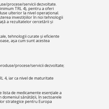
use/procese/servicii dezvoltate.
(minimum TRL 4), pentru a oferi
use ulterior la nivel operațional.
erea investițiilor în noi tehnologii
ață a rezultatelor cercetării și
ale, tehnologii curate și eficiente
ntoase, așa cum sunt acestea
 produse/procese/servicii dezvoltate;
L 4, iar ca nivel de maturitate
pe lista de medicamente esențiale a
n domeniul sănătății, în sectoarele
ilor strategice pentru Europa