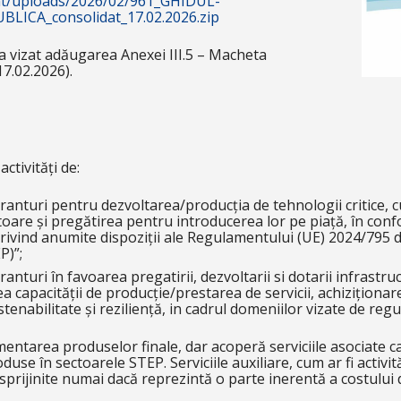
ent/uploads/2026/02/961_GHIDUL-
ICA_consolidat_17.02.2026.zip
 a vizat adăugarea Anexei III.5 – Macheta
17.02.2026).
activități de:
anturi pentru dezvoltarea/producția de tehnologii critice, cu s
atoare și pregătirea pentru introducerea lor pe piață, în co
privind anumite dispoziții ale Regulamentului (UE) 2024/795 d
P)”;
nturi în favoarea pregatirii, dezvoltarii si dotarii infrastruct
ea capacității de producție/prestarea de servicii, achiziționa
tenabilitate și reziliență, in cadrul domeniilor vizate de re
entarea produselor finale, dar acoperă serviciile asociate car
use în sectoarele STEP. Serviciile auxiliare, cum ar fi activită
 sprijinite numai dacă reprezintă o parte inerentă a costului d