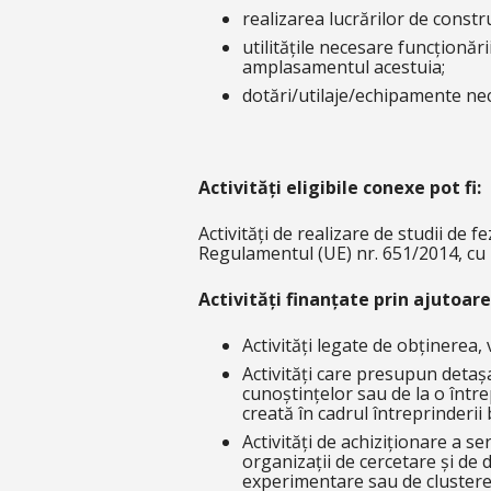
realizarea lucrărilor de constr
utilitățile necesare funcționăr
amplasamentul acestuia;
dotări/utilaje/echipamente nec
Activităţi eligibile conexe pot fi:
Activități de realizare de studii de
Regulamentul (UE) nr. 651/2014, cu m
Activități finanțate prin ajutoare
Activități legate de obținerea,
Activități care presupun detașa
cunoștințelor sau de la o între
creată în cadrul întreprinderii 
Activități de achiziționare a se
organizații de cercetare și de 
experimentare sau de clustere