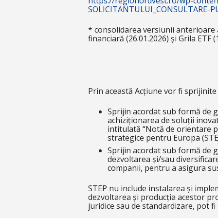
https://regionordvest.ro/wp-cont
SOLICITANTULUI_CONSULTARE-PUBL
* consolidarea versiunii anterioare
financiară (26.01.2026) și Grila ETF (
Prin această Acțiune vor fi sprijinite 
Sprijin acordat sub formă de gr
achiziționarea de soluții inov
intitulată “Notă de orientare 
strategice pentru Europa (STE
Sprijin acordat sub formă de gra
dezvoltarea și/sau diversificar
companii, pentru a asigura sus
STEP nu include instalarea și implem
dezvoltarea și producția acestor prod
juridice sau de standardizare, pot fi