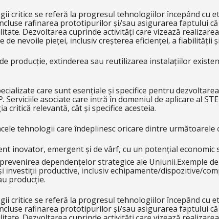
ii critice se referă la progresul tehnologiilor începând cu e
ncluse rafinarea prototipurilor și/sau asigurarea faptului c
itate. Dezvoltarea cuprinde activități care vizează realizar
de nevoile pieței, inclusiv creșterea eficienței, a fiabilității
i de producție, extinderea sau reutilizarea instalațiilor exis
 specializate care sunt esențiale și specifice pentru dezvoltare
. Serviciile asociate care intră în domeniul de aplicare al STE
 critică relevantă, cât și specifice acesteia.
acele tehnologii care îndeplinesc oricare dintre următoarele c
nt inovator, emergent și de vârf, cu un potențial economic s
prevenirea dependențelor strategice ale Uniunii.Exemple de acț
și investiții productive, inclusiv echipamente/dispozitive/com
au producție.
ii critice se referă la progresul tehnologiilor începând cu e
ncluse rafinarea prototipurilor și/sau asigurarea faptului c
itate. Dezvoltarea cuprinde activități care vizează realizar