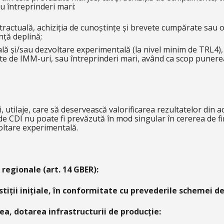
u întreprinderi mari:
ntractuală, achiziția de cunoștințe și brevete cumpărate sau o
nță deplină;
ială și/sau dezvoltare experimentală (la nivel minim de TRL4),
te de IMM-uri, sau întreprinderi mari, având ca scop punerea
 utilaje, care să deservească valorificarea rezultatelor din a
de CDI nu poate fi prevăzută în mod singular în cererea de fina
oltare experimentală.
 regionale (art. 14 GBER):
estiții inițiale, în conformitate cu prevederile schemei de
a, dotarea infrastructurii de producție: