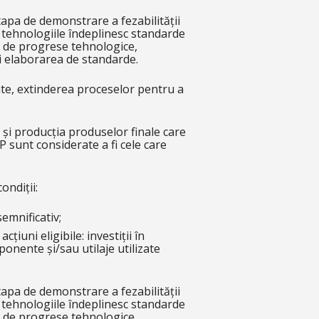
tapa de demonstrare a fezabilității
ă tehnologiile îndeplinesc standarde
ea de progrese tehnologice,
 și elaborarea de standarde.
tente, extinderea proceselor pentru a
a și producția produselor finale care
P sunt considerate a fi cele care
ondiții:
emnificativ;
iuni eligibile: investiții în
ponente și/sau utilaje utilizate
tapa de demonstrare a fezabilității
ă tehnologiile îndeplinesc standarde
ea de progrese tehnologice,