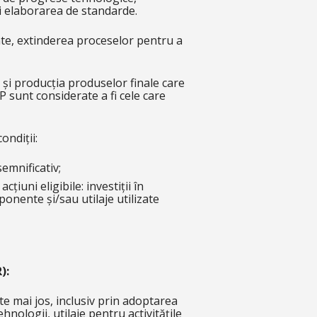
 și elaborarea de standarde.
tente, extinderea proceselor pentru a
a și producția produselor finale care
P sunt considerate a fi cele care
ondiții:
emnificativ;
iuni eligibile: investiții în
ponente și/sau utilaje utilizate
):
te mai jos, inclusiv prin adoptarea
nologii, utilaje pentru activitățile