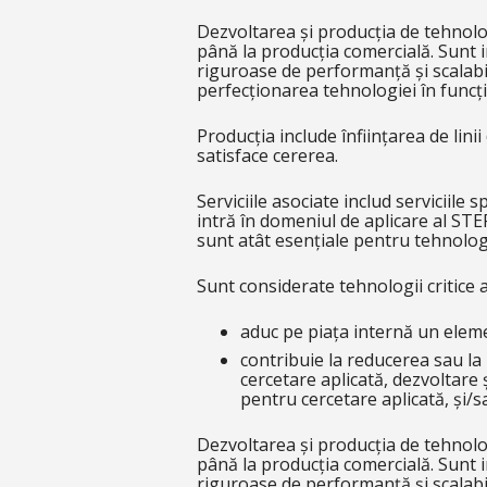
Dezvoltarea și producția de tehnolog
până la producția comercială. Sunt i
riguroase de performanță și scalabil
perfecționarea tehnologiei în funcție 
Producția include înființarea de lini
satisface cererea.
Serviciile asociate includ serviciile
intră în domeniul de aplicare al STEP
sunt atât esențiale pentru tehnologia
Sunt considerate tehnologii critice 
aduc pe piața internă un eleme
contribuie la reducerea sau la 
cercetare aplicată, dezvoltare 
pentru cercetare aplicată, și/s
Dezvoltarea și producția de tehnolog
până la producția comercială. Sunt i
riguroase de performanță și scalabil