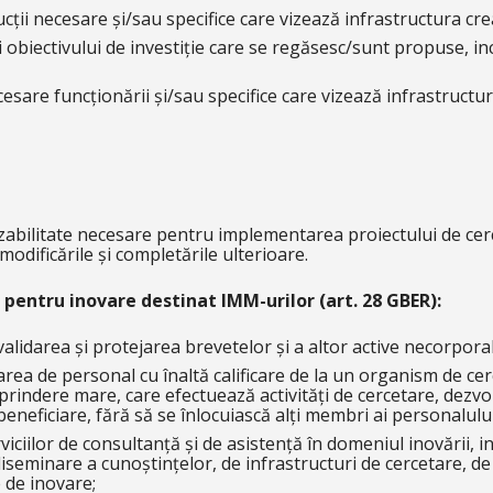
ucții necesare și/sau specifice care vizează infrastructura c
ii obiectivului de investiție care se regăsesc/sunt propuse, 
esare funcționării și/sau specifice care vizează infrastruct
 fezabilitate necesare pentru implementarea proiectului de cer
odificările și completările ulterioare.
 pentru inovare destinat IMM-urilor (art. 28 GBER):
 validarea și protejarea brevetelor și a altor active necorporal
rea de personal cu înaltă calificare de la un organism de cer
prindere mare, care efectuează activități de cercetare, dezvol
beneficiare, fără să se înlocuiască alți membri ai personalului
rviciilor de consultanță și de asistență în domeniul inovării, i
diseminare a cunoștințelor, de infrastructuri de cercetare, de 
 de inovare;