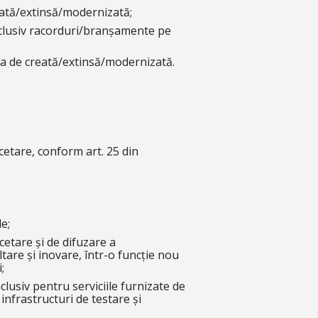
reată/extinsă/modernizată;
inclusiv racorduri/branșamente pe
ura de creată/extinsă/modernizată.
cetare, conform art. 25 din
e;
cetare și de difuzare a
tare și inovare, într-o funcție nou
;
nclusiv pentru serviciile furnizate de
infrastructuri de testare și