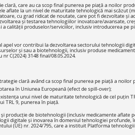
ie clară, care au ca scop final punerea pe piață a noilor prod
tele aflate la un nivel de maturitate tehnologică mai scăzut 
oare, cu grad ridicat de noutate, care pot fi dezvoltate și ad
zvoltarea și testarea tehnologiilor inovatoare/avansate, creșt
a calității produselor/serviciilor, inclusiv introducerea pe pi
ul apel vor contribui la dezvoltarea sectorului tehnologii digit
resurselor și sau a biotehnologii, inclusiv produse medicame
 nr C(2024) 3148 final/08.05.2024.
strategie clară având ca scop final punerea pe piață a noilor
tarea în Uniunea Europeană (efect de spill-over);
existența unui nivel de maturitate tehnologică de cel puțin TR
lui TRL 9, punerea în piață.
 și producție de biotehnologii (inclusiv medicamente aflate 
ogii digitale și inovarea în domeniul tehnologiei profunde, î
lui (UE) nr. 2024/795, care a instituit Platforma tehnologi