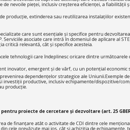
de nevoile pieței, inclusiv creșterea eficienței, a fiabilității
i de producție, extinderea sau reutilizarea instalațiilor exis
 specializate care sunt esențiale și specifice pentru dezvoltare
. Serviciile asociate care intră în domeniul de aplicare al STE
 critică relevantă, cât și specifice acesteia.
acele tehnologii care îndeplinesc oricare dintre următoarele c
nt inovator, emergent și de vârf, cu un potențial economic s
prevenirea dependențelor strategice ale Uniunii.Exemple de acț
și investiții productive, inclusiv echipamente/dispozitive/com
au producție.
 pentru proiecte de cercetare și dezvoltare (art. 25 GBER
rea de finanțare atât o activitate de CDI dintre cele menționa
in cele prevăzute mai jos, cât și achiziția de echipamente, teh