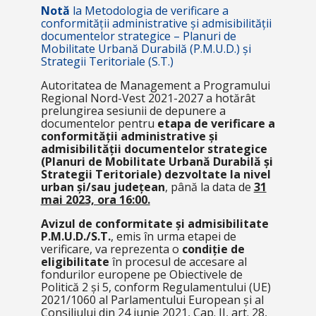
Notă
la
Metodologia de verificare a
conformității administrative și admisibilității
documentelor strategice – Planuri de
Mobilitate Urbană Durabilă (P.M.U.D.) și
Strategii Teritoriale (S.T.)
Autoritatea de Management a Programului
Regional Nord-Vest 2021-2027 a hotărât
prelungirea sesiunii de depunere a
documentelor pentru
etapa de verificare a
conformității administrative și
admisibilității documentelor strategice
(Planuri de Mobilitate Urbană Durabilă și
Strategii Teritoriale) dezvoltate la nivel
urban și/sau județean
, până la data de
31
mai 2023, ora 16:00.
Avizul de conformitate și admisibilitate
P.M.U.D./S.T.
, emis în urma etapei de
verificare, va reprezenta o
condiție de
eligibilitate
în procesul de accesare al
fondurilor europene pe Obiectivele de
Politică 2 și 5, conform Regulamentului (UE)
2021/1060 al Parlamentului European și al
Consiliului din 24 iunie 2021, Cap. II, art. 28,