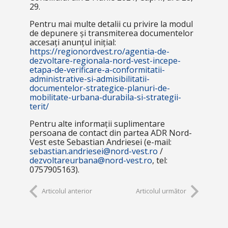
29.
Pentru mai multe detalii cu privire la modul
de depunere și transmiterea documentelor
accesați anunțul inițial:
https://regionordvest.ro/agentia-de-
dezvoltare-regionala-nord-vest-incepe-
etapa-de-verificare-a-conformitatii-
administrative-si-admisibilitatii-
documentelor-strategice-planuri-de-
mobilitate-urbana-durabila-si-strategii-
terit/
Pentru alte informații suplimentare
persoana de contact din partea ADR Nord-
Vest este
Sebastian Andriesei (e-mail:
sebastian.andriesei@nord-vest.ro
/
dezvoltareurbana@nord-vest.ro
, tel:
0757905163).
Articolul anterior
Articolul următor