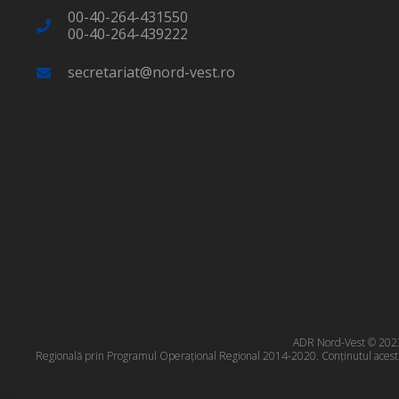
00-40-264-431550
00-40-264-439222
secretariat@nord-vest.ro
ADR Nord-Vest © 2023 T
Regională prin Programul Operațional Regional 2014-2020. Conţinutul acestui