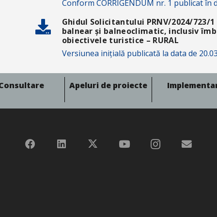
Conform CORRIGENDUM nr. 1 publicat în d
Ghidul Solicitantului PRNV/2024/723/1 
balnear și balneoclimatic, inclusiv îmb
obiectivele turistice – RURAL
Versiunea inițială publicată la data de 20.0
Consultare
Apeluri de proiecte
Implementa