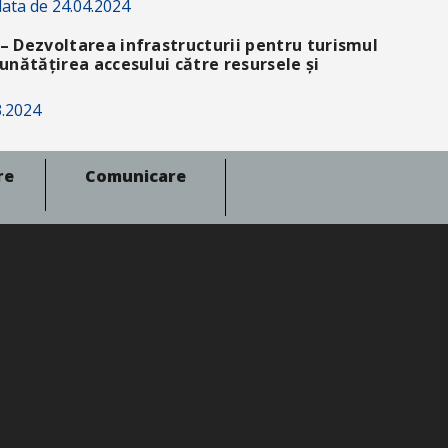
ata de 24.04.2024
– Dezvoltarea infrastructurii pentru turismul
unătățirea accesului către resursele și
3.2024
re
Comunicare