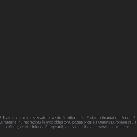
oate drepturile rezervate! Investim în viitorul tău! Proiect cofinanțat din Fondul
 material nu reprezintă în mod obligatoriu poziţia oficială a Uniunii Europene sau 
cofinanțate de Uniunea Europeană, vă invităm să vizitați
www.fonduri-ue.ro
.