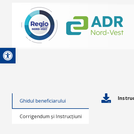
Deschide bara de unelte
Instru
Ghidul beneficiarului
Corrigendum și Instrucțiuni