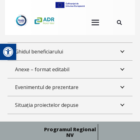
Deschide bara de unelte
Ghidul beneficiarului
Anexe – format editabil
Evenimentul de prezentare
Situația proiectelor depuse
Programul Regional
NV