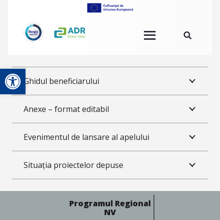
Deschide bara de unelte
Ghidul beneficiarului
Anexe – format editabil
Evenimentul de lansare al apelului
Situația proiectelor depuse
Programul Regional
NV