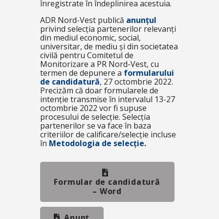
înregistrate în îndeplinirea acestuia.
ADR Nord-Vest publică
anunțul
privind selecția partenerilor relevanți
din mediul economic, social,
universitar, de mediu şi din societatea
civilă pentru Comitetul de
Monitorizare a PR Nord-Vest, cu
termen de depunere a
formularului
de candidatură
, 27 octombrie 2022.
Precizăm că doar formularele de
intenție transmise în intervalul 13-27
octombrie 2022 vor fi supuse
procesului de selecție. Selecția
partenerilor se va face în baza
criteriilor de calificare/selecție incluse
în
Metodologia de selecție
.
Formular de candidatură
– Word
Anunț