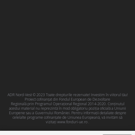
ADR Nord-Vest © 2023 Toate drepturile rezervate! Investim în viitorul tău!
Proiect cofinanțat din Fondul European de Dezvoltare
Regională prin Programul Operațional Regional 2014-2020. Conţinutul
acestui material nu reprezintă în mod obligatoriu poziţia oficială a Uniunii
Europene sau a Guvernului României. Pentru informații detaliate despre
celelalte programe cofinanțate de Uniunea Europeană, vă invităm să
vizitați
www.fonduri-ue.ro
.