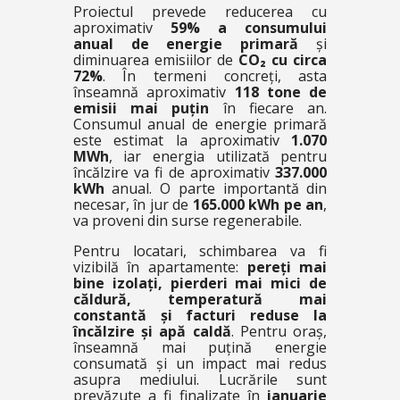
Proiectul prevede reducerea cu
aproximativ
59% a consumului
anual de energie primară
și
diminuarea emisiilor de
CO₂ cu circa
72%
. În termeni concreți, asta
înseamnă aproximativ
118 tone de
emisii mai puțin
în fiecare an.
Consumul anual de energie primară
este estimat la aproximativ
1.070
MWh
, iar energia utilizată pentru
încălzire va fi de aproximativ
337.000
kWh
anual. O parte importantă din
necesar, în jur de
165.000 kWh pe an
,
va proveni din surse regenerabile.
Pentru locatari, schimbarea va fi
vizibilă în apartamente:
pereți mai
bine izolați, pierderi mai mici de
căldură, temperatură mai
constantă și facturi reduse la
încălzire și apă caldă
. Pentru oraș,
înseamnă mai puțină energie
consumată și un impact mai redus
asupra mediului. Lucrările sunt
prevăzute a fi finalizate în
ianuarie