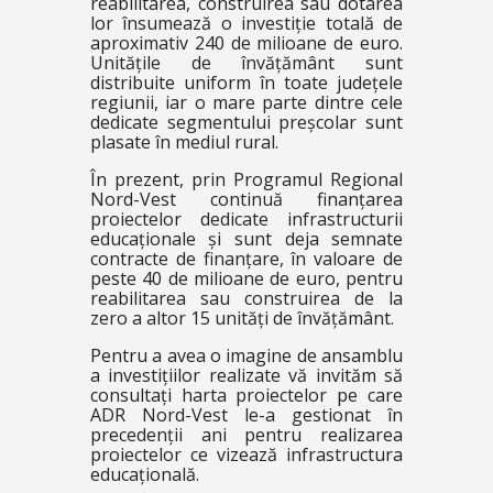
reabilitarea, construirea sau dotarea
lor însumează o investiție totală de
aproximativ 240 de milioane de euro.
Unitățile de învățământ sunt
distribuite uniform în toate județele
regiunii, iar o mare parte dintre cele
dedicate segmentului preșcolar sunt
plasate în mediul rural.
În prezent, prin Programul Regional
Nord-Vest continuă finanțarea
proiectelor dedicate infrastructurii
educaționale și sunt deja semnate
contracte de finanțare, în valoare de
peste 40 de milioane de euro, pentru
reabilitarea sau construirea de la
zero a altor 15 unități de învățământ.
Pentru a avea o imagine de ansamblu
a investițiilor realizate vă invităm să
consultați harta proiectelor pe care
ADR Nord-Vest le-a gestionat în
precedenții ani pentru realizarea
proiectelor ce vizează infrastructura
educațională.