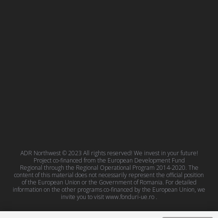
ADR Northwest © 2023 All rights reserved! We invest in your future!
Project co-financed from the European Development Fund
Regional through the Regional Operational Program 2014-2020. The
content of this material does not necessarily represent the official position
of the European Union or the Government of Romania. For detailed
information on the other programs co-financed by the European Union, we
invite you to visit
www.fonduri-ue.ro
.