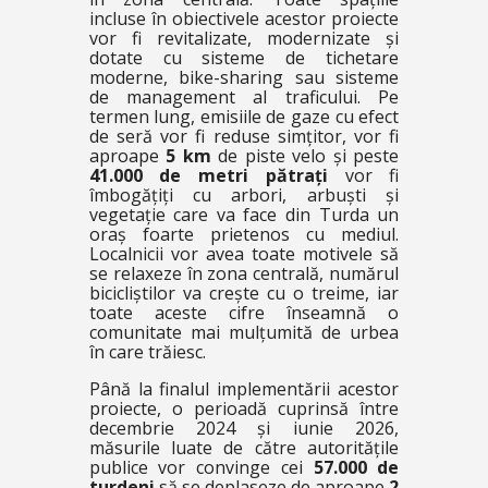
incluse în obiectivele acestor proiecte
vor fi revitalizate, modernizate și
dotate cu sisteme de tichetare
moderne, bike-sharing sau sisteme
de management al traficului. Pe
termen lung, emisiile de gaze cu efect
de seră vor fi reduse simțitor, vor fi
aproape
5 km
de piste velo și peste
41.000 de metri pătrați
vor fi
îmbogățiți cu arbori, arbuști și
vegetație care va face din Turda un
oraș foarte prietenos cu mediul.
Localnicii vor avea toate motivele să
se relaxeze în zona centrală, numărul
bicicliștilor va crește cu o treime, iar
toate aceste cifre înseamnă o
comunitate mai mulțumită de urbea
în care trăiesc.
Până la finalul implementării acestor
proiecte, o perioadă cuprinsă între
decembrie 2024 și iunie 2026,
măsurile luate de către autoritățile
publice vor convinge cei
57.000 de
turdeni
să se deplaseze de aproape
2