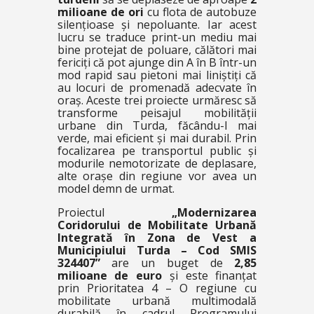
milioane de ori
cu flota de autobuze
silențioase și nepoluante. Iar acest
lucru se traduce print-un mediu mai
bine protejat de poluare, călători mai
fericiți că pot ajunge din A în B într-un
mod rapid sau pietoni mai liniștiți că
au locuri de promenadă adecvate în
oraș. Aceste trei proiecte urmăresc să
transforme peisajul mobilității
urbane din Turda, făcându-l mai
verde, mai eficient și mai durabil. Prin
focalizarea pe transportul public și
modurile nemotorizate de deplasare,
alte orașe din regiune vor avea un
model demn de urmat.
Proiectul
„Modernizarea
Coridorului de Mobilitate Urbană
Integrată în Zona de Vest a
Municipiului Turda – Cod SMIS
324407”
are un buget de
2,85
milioane de euro
și este finanțat
prin Prioritatea 4 – O regiune cu
mobilitate urbană multimodală
durabilă în cadrul Programului