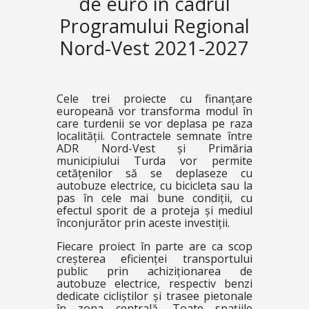
de euro în cadrul
Programului Regional
Nord-Vest 2021-2027
Cele trei proiecte cu finanțare
europeană vor transforma modul în
care turdenii se vor deplasa pe raza
localității. Contractele semnate între
ADR Nord-Vest și Primăria
municipiului Turda vor permite
cetățenilor să se deplaseze cu
autobuze electrice, cu bicicleta sau la
pas în cele mai bune condiții, cu
efectul sporit de a proteja și mediul
înconjurător prin aceste investiții.
Fiecare proiect în parte are ca scop
creșterea eficienței transportului
public prin achiziționarea de
autobuze electrice, respectiv benzi
dedicate cicliștilor și trasee pietonale
în zona centrală. Toate spațiile