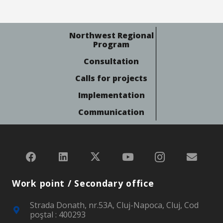
Northwest Regional
Program
Consultation
Calls for projects
Implementation
Communication
Work point / Secondary office
Strada Donath, nr.53A, Cluj-Napoca, Cluj, Cod
poştal : 400293