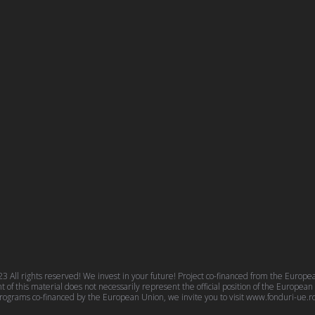
 All rights reserved! We invest in your future! Project co-financed from the Euro
f this material does not necessarily represent the official position of the Europea
rograms co-financed by the European Union, we invite you to visit
www.fonduri-ue.r