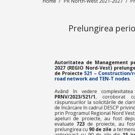
Home
/
PR North-West 2021-2027
/
Pr
Prelungirea peri
Autoritatea de Management pe
2027 (REGIO Nord-Vest) prelung
de Proiecte
521 – Construction/r
road network and TEN-T nodes
.
Având în vedere complexitatea 
PRNV/2023/521/1
, coroborat c
răspunsurilor la solicitările de clar
de încărcare în cadrul DESCP privind
prin Programul Regional Nord Vest
apeluri de proiecte, au fost de
evaluate
723
de proiecte, au fos
prelungirea cu
90 de zile
a termenul
anterioară cu 90 de zile din
15 iu