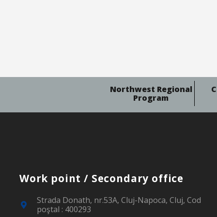
Northwest Regional
C
Program
Work point / Secondary office
Strada Donath, nr.53A, Cluj-Napoca, Cluj, Cod
poştal : 400293