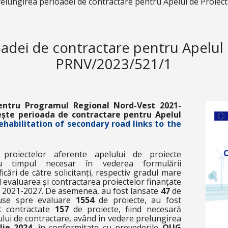
elungirea perioadei de contractare pentru Apelul de Proie
oadei de contractare pentru Apelul 
PRNV/2023/521/1
ntru Programul Regional Nord-Vest 2021-
ește perioada de contractare pentru Apelul
ehabilitation of secondary road links to the
proiectelor aferente apelului de proiecte
u timpul necesar în vederea formulării
ificări de către solicitanți, respectiv gradul mare
 evaluarea și contractarea proiectelor finanțate
 2021-2027. De asemenea, au fost lansate
47
de
puse spre evaluare
1554
de proiecte, au fost
t contractate
157
de proiecte, fiind necesară
ui de contractare, având în vedere prelungirea
lie 2024
, în conformitate cu prevederile
OUG