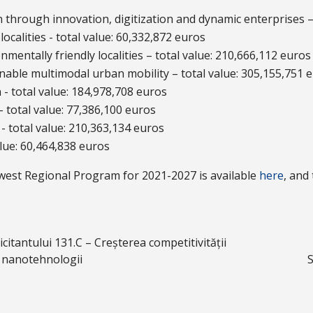
on through innovation, digitization and dynamic enterprises –
localities - total value: 60,332,872 euros
onmentally friendly localities – total value: 210,666,112 euros
ainable multimodal urban mobility – total value: 305,155,751 
n - total value: 184,978,708 euros
- total value: 77,386,100 euros
n - total value: 210,363,134 euros
alue: 60,464,838 euros
est Regional Program for 2021-2027 is available
here
, and
citantului 131.C – Creșterea competitivității
i nanotehnologii
S