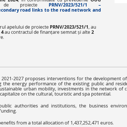
l de proiecte
PRNV/2023/521/1 –
econdary road links to the road network and
rul apelului de proiecte
PRNV/2023/521/1
, au
e
4
au contractul de finanțare semnat și alte
2
e.
2021-2027 proposes interventions for the development of 
ng the energy performance of the existing public and reside
 sustainable urban mobility, investments in the network of 
capitalize on the cultural, touristic and spa potential.
 public authorities and institutions, the business envir
funding.
efits from a total allocation of 1,437,252,471 euros.