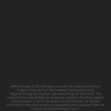
ADR Northwest © 2023 All rights reserved! We invest in your future!
Project co-financed from the European Development Fund
Regional through the Regional Operational Program 2014-2020. The
content of this material does not necessarily represent the official position
of the European Union or the Government of Romania. For detailed
information on the other programs co-financed by the European Union, we
invite you to visit
www.fonduri-ue.ro
.