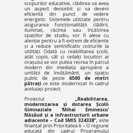
scopurilor educative, clădirea va avea
un aspect deosebit și va deveni
eficientă din punct de vedere
energetic. Sistemele utilizate pentru
asigurarea funcționalității clădirii,
iluminat, răcirea sau încălzirea
spațiilor de studiu, vor fi alese cu
atenție pentru a fi extrem de eficiente
și a reduce semnificativ costurile la
utilități. Odată cu reabilitarea școlii,
atât copiii, cât și ceilalți locuitori ai
orașului se vor putea recrea în parcul
modern din imediata apropiere a
unității de învățământ, un spațiu
public de peste
6500 de metri
pătrați
ce este modernizat în cadrul
aceluiași proiect.
Proiectul
„Reabilitarea,
modernizarea și dotarea Școlii
Gimnaziale ‘Mihai Eminescu’
Năsăud și a infrastructurii urbane
adiacente – Cod SMIS 324338”,
este
finanțat prin Prioritatea 6 – O regiune
educată din cadrul Programului