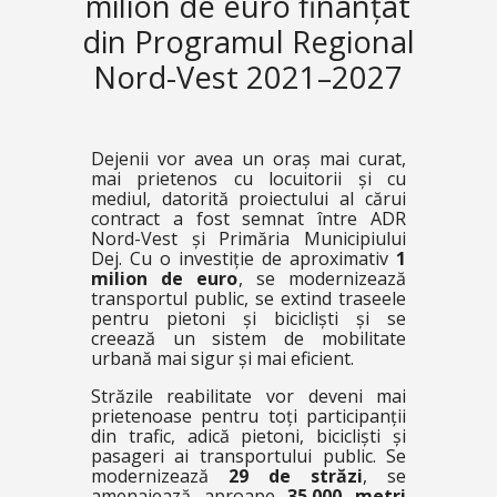
milion de euro finanțat
din Programul Regional
Nord-Vest 2021–2027
Dejenii vor avea un oraș mai curat,
mai prietenos cu locuitorii și cu
mediul, datorită proiectului al cărui
contract a fost semnat între ADR
Nord-Vest și Primăria Municipiului
Dej. Cu o investiție de aproximativ
1
milion de euro
, se modernizează
transportul public, se extind traseele
pentru pietoni și bicicliști și se
creează un sistem de mobilitate
urbană mai sigur și mai eficient.
Străzile reabilitate vor deveni mai
prietenoase pentru toți participanții
din trafic, adică pietoni, bicicliști și
pasageri ai transportului public. Se
modernizează
29 de străzi
, se
amenajează aproape
35.000 metri