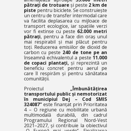
pătrați de trotuare
și peste
2 km de
piste
pentru biciclete. Se construiește
un centru de transfer intermodal care
va facilita deplasarea cu mijloace de
transport ecologice, iar spațiile verzi
vor fi extinse cu peste
62.000 metri
pătrați
, pentru a face din oraș unul
mai respirabil și mai plăcut pentru
toți. Reducerea emisiilor de dioxid de
carbon cu peste
240 de tone pe an
înseamnă echivalentul a peste
11.000
de copaci plantați,
și reprezintă un
beneficiu concret pentru aerul pe
care îl respirăm și pentru sănătatea
comunității.
Proiectul
„Îmbunătățirea
transportului public și nemotorizat
în municipiul Dej – Cod SMIS
324087”
este finanțat prin Prioritatea
4 – O regiune cu mobilitate urbană
multimodală durabilă, din cadrul
Programului Regional Nord-Vest
2021–2027, și contribuie la obiectivul
„O Europă mai verde”. Finalizarea