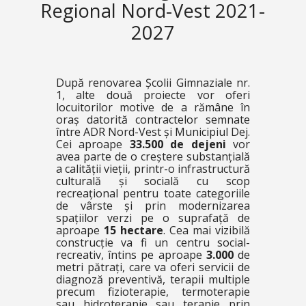
Regional Nord-Vest 2021-
2027
După renovarea Școlii Gimnaziale nr.
1, alte două proiecte vor oferi
locuitorilor motive de a rămâne în
oraș datorită contractelor semnate
între ADR Nord-Vest și Municipiul Dej.
Cei aproape
33.500 de dejeni
vor
avea parte de o creștere substanțială
a calității vieții, printr-o infrastructură
culturală și socială cu scop
recreațional pentru toate categoriile
de vârste și prin modernizarea
spațiilor verzi pe o suprafață de
aproape
15 hectare
. Cea mai vizibilă
construcție va fi un centru social-
recreativ, întins pe aproape
3.000
de
metri pătrați, care va oferi servicii de
diagnoză preventivă, terapii multiple
precum fizioterapie, termoterapie
sau hidroterapie sau terapie prin