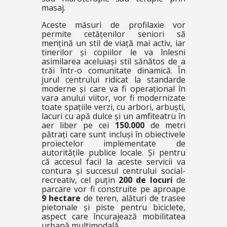
masaj.
Aceste măsuri de profilaxie vor
permite cetățenilor seniori să
mențină un stil de viață mai activ, iar
tinerilor și copiilor le va înlesni
asimilarea aceluiași stil sănătos de a
trăi într-o comunitate dinamică. În
jurul centrului ridicat la standarde
moderne și care va fi operațional în
vara anului viitor, vor fi modernizate
toate spațiile verzi, cu arbori, arbuști,
lacuri cu apă dulce și un amfiteatru în
aer liber pe cei
150.000
de metri
pătrați care sunt incluși în obiectivele
proiectelor implementate de
autoritățile publice locale. Și pentru
că accesul facil la aceste servicii va
contura și succesul centrului social-
recreativ, cel puțin
200 de locuri
de
parcare vor fi construite pe aproape
9 hectare
de teren, alături de trasee
pietonale și piste pentru biciclete,
aspect care încurajează mobilitatea
urbană multimodală.