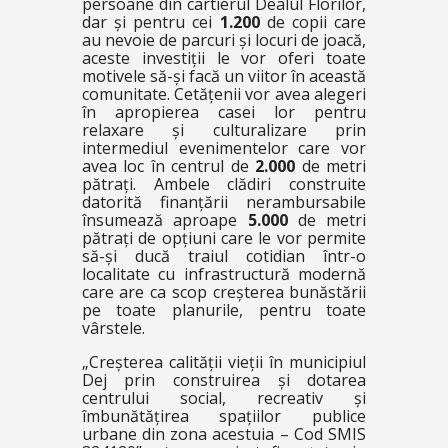
persoane din cartierul Dealul Florilor,
dar și pentru cei
1.200
de copii care
au nevoie de parcuri și locuri de joacă,
aceste investiții le vor oferi toate
motivele să-și facă un viitor în această
comunitate. Cetățenii vor avea alegeri
în apropierea casei lor pentru
relaxare și culturalizare prin
intermediul evenimentelor care vor
avea loc în centrul de
2.000
de metri
pătrați. Ambele clădiri construite
datorită finanțării nerambursabile
însumează aproape
5.000
de metri
pătrați de opțiuni care le vor permite
să-și ducă traiul cotidian într-o
localitate cu infrastructură modernă
care are ca scop creșterea bunăstării
pe toate planurile, pentru toate
vârstele.
„Creșterea calității vieții în municipiul
Dej prin construirea și dotarea
centrului social, recreativ și
îmbunătățirea spațiilor publice
urbane din zona acestuia – Cod SMIS