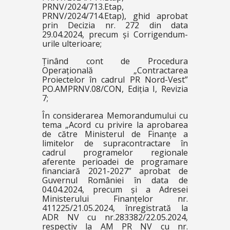
PRNV/2024/713.Etap,
PRNV/2024/714.Etap), ghid aprobat
prin Decizia nr. 272 din data
29.04.2024, precum și Corrigendum-
urile ulterioare;
Ținând cont de Procedura
Operațională „Contractarea
Proiectelor în cadrul PR Nord-Vest”
PO.AMPRNV.08/CON, Ediția I, Revizia
7;
În considerarea Memorandumului cu
tema „Acord cu privire la aprobarea
de către Ministerul de Finanțe a
limitelor de supracontractare în
cadrul programelor regionale
aferente perioadei de programare
financiară 2021-2027” aprobat de
Guvernul României în data de
04.04.2024, precum și a Adresei
Ministerului Finanțelor nr.
411225/21.05.2024, înregistrată la
ADR NV cu nr.283382/22.05.2024,
respectiv la AM PR NV cu nr.