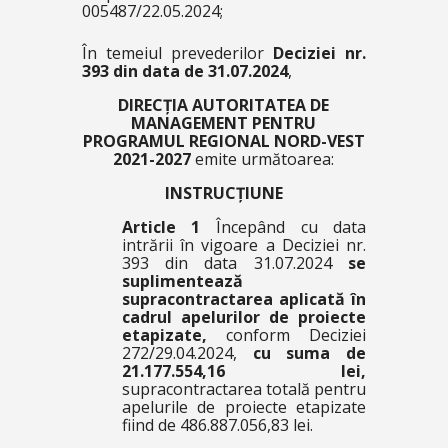
005487/22.05.2024;
În temeiul prevederilor
Deciziei nr.
393 din data de 31.07.2024
,
DIRECȚIA AUTORITATEA DE
MANAGEMENT PENTRU
PROGRAMUL REGIONAL NORD-VEST
2021-2027
emite următoarea:
INSTRUCȚIUNE
Article 1
Începând cu data
intrării în vigoare a Deciziei nr.
393 din data 31.07.2024
se
suplimentează
supracontractarea aplicată în
cadrul apelurilor de proiecte
etapizate,
conform Deciziei
272/29.04.2024,
cu suma de
21.177.554,16 lei,
supracontractarea totală pentru
apelurile de proiecte etapizate
fiind de 486.887.056,83 lei.