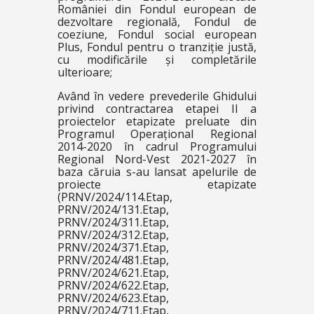
României din Fondul european de
dezvoltare regională, Fondul de
coeziune, Fondul social european
Plus, Fondul pentru o tranziție justă,
cu modificările și completările
ulterioare;
Având în vedere prevederile Ghidului
privind contractarea etapei II a
proiectelor etapizate preluate din
Programul Operațional Regional
2014-2020 în cadrul Programului
Regional Nord-Vest 2021-2027 în
baza căruia s-au lansat apelurile de
proiecte etapizate
(PRNV/2024/114.Etap,
PRNV/2024/131.Etap,
PRNV/2024/311.Etap,
PRNV/2024/312.Etap,
PRNV/2024/371.Etap,
PRNV/2024/481.Etap,
PRNV/2024/621.Etap,
PRNV/2024/622.Etap,
PRNV/2024/623.Etap,
PRNV/2024/711.Etap,