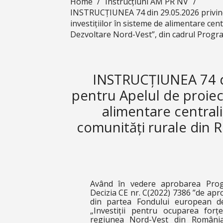
Home
/
Instrucțiuni AM PR NV
/
INSTRUCȚIUNEA 74 din 29.05.2026 privind
investițiilor în sisteme de alimentare ce
Dezvoltare Nord-Vest”, din cadrul Progr
INSTRUCȚIUNEA 74 d
pentru Apelul de proiect
alimentare central
comunități rurale din 
Având în vedere aprobarea Prog
Decizia CE nr. C(2022) 7386 ”de ap
din partea Fondului european de 
„Investiții pentru ocuparea for
regiunea Nord-Vest din România