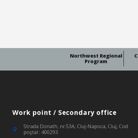
Northwest Regional
C
Program
Work point / Secondary office
Strada Donath, nr.53A, Cluj-Napoca, Cluj, Cod
poştal : 400293