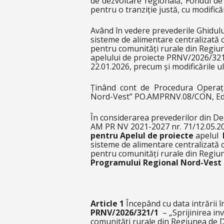
de dezvoltare regională, Fondul de
pentru o tranziție justă, cu modificăr
Având în vedere prevederile Ghidulu
sisteme de alimentare centralizată 
pentru comunități rurale din Regiu
apelului de proiecte PRNV/2026/321/
22.01.2026, precum și modificările ul
Ținând cont de Procedura Operați
Nord-Vest” PO.AMPRNV.08/CON, Ediți
În considerarea prevederilor din De
AM PR NV 2021-2027 nr. 71/12.05.2
pentru Apelul de proiecte
apelul
sisteme de alimentare centralizată 
pentru comunități rurale din Regiu
Programului Regional Nord-Vest 
Article 1
Începând cu data intrării 
PRNV/2026/321/1
–
„Sprijinirea in
comunități rurale din Regiunea de 