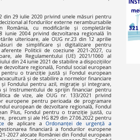
2 din 29 iulie 2020 privind unele măsuri pentru
 decizional al fondurilor externe nerambursabile
în România, cu modificările și completările
28 iunie 2004 privind dezvoltarea regională în
tările ulterioare, ale OUG nr.23 din 12 aprilie
suri de simplificare și digitalizare pentru
aferente Politicii de coeziune 2021-2027, cu
rioare, ale Regulamentului (UE) 2021/1060 al
lui din 24 iunie 2021 de stabilire a dispozițiilor
 dezvoltare regională, Fondul social european
 pentru o tranziție justă și Fondul european
acvacultură și de stabilire a normelor financiare
și Fondului pentru azil, migrație și integrare,
 și Instrumentului de sprijin financiar pentru
itica de vize, ale OUG nr. 133/2021 privind
ilor europene pentru perioada de programare
ndul european de dezvoltare regională, Fondul
an Plus, Fondul pentru o tranziție justă, cu
oare, precum și ale HG 829 din 27.06.2022 pentru
ce
de aplicare a
Ordonanței de urgență a
estionarea financiară a fondurilor europene
21-2027 alocate României din Fondul european