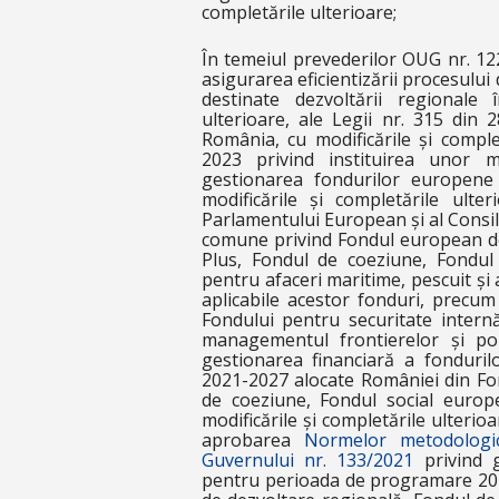
completările ulterioare;
În temeiul prevederilor OUG nr. 12
asigurarea eficientizării procesului
destinate dezvoltării regionale 
ulterioare, ale Legii nr. 315 din 
România, cu modificările și comple
2023 privind instituirea unor mă
gestionarea fondurilor europene 
modificările și completările ulte
Parlamentului European și al Consiliu
comune privind Fondul european de
Plus, Fondul de coeziune, Fondul
pentru afaceri maritime, pescuit și 
aplicabile acestor fonduri, precum 
Fondului pentru securitate internă
managementul frontierelor și pol
gestionarea financiară a fondur
2021-2027 alocate României din Fo
de coeziune, Fondul social europe
modificările și completările ulteri
aprobarea
Normelor metodologi
Guvernului nr. 133/2021
privind g
pentru perioada de programare 20