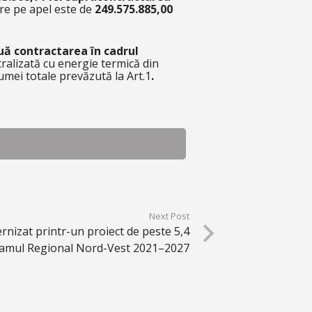
are pe apel este de
249.575.885,00
uă contractarea în cadrul
tralizată cu energie termică din
sumei totale prevăzută la Art.1
.
Next Post
rnizat printr-un proiect de peste 5,4
gramul Regional Nord-Vest 2021–2027