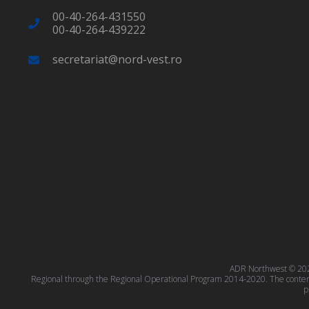
00-40-264-431550
00-40-264-439222
secretariat@nord-vest.ro
ADR Northwest © 2023
Regional through the Regional Operational Program 2014-2020. The content o
p