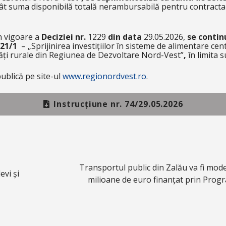
încât suma disponibilă totală nerambursabilă pentru contract
în vigoare a
Deciziei nr.
1229
din data
29.05.2026,
se contin
321/1
–
„Sprijinirea investițiilor în sisteme de alimentare cen
ți rurale din Regiunea de Dezvoltare Nord-Vest”
,
în limita 
ublică pe site-ul
www.regionordvest.ro
.
Instrucțiune nr. 74/29.05.2026
Transportul public din Zalău va fi mode
evi și
milioane de euro finanțat prin Pro