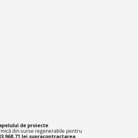
 apelului de proiecte
termică din surse regenerabile pentru
3.968,71 lei supracontractarea