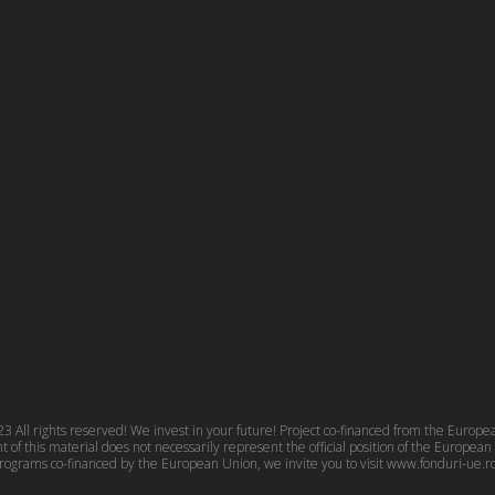
 All rights reserved! We invest in your future! Project co-financed from the Euro
f this material does not necessarily represent the official position of the Europea
rograms co-financed by the European Union, we invite you to visit
www.fonduri-ue.r