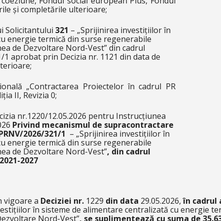
 coeziune, Fondul social european Plus, Fondul
ile și completările ulterioare;
i Solicitantului
321
–
„Sprijinirea investițiilor în
cu energie termică din surse regenerabile
nea de Dezvoltare Nord-Vest”
din cadrul
1 aprobat prin Decizia nr. 1121 din data de
terioare;
onală „Contractarea Proiectelor în cadrul PR
a II, Revizia 0;
cizia nr.1220/12.05.2026 pentru Instrucțiunea
026
Privind mecanismul de supracontractare
PRNV/2026/321/1
– „Sprijinirea investițiilor în
cu energie termică din surse regenerabile
nea de Dezvoltare Nord-Vest”
, din cadrul
2021-2027
în vigoare a
Deciziei nr.
1229
din data
29.05.2026,
în cadrul
vestițiilor în sisteme de alimentare centralizată cu energie 
Dezvoltare Nord-Vest”
, se suplimentează cu suma de 35.63