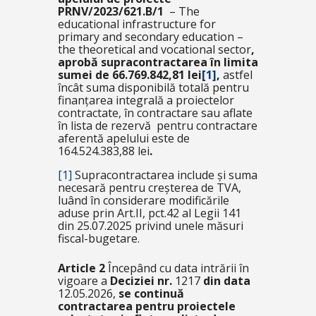
PRNV/2023/621.B/1
– The
educational infrastructure for
primary and secondary education –
the theoretical and vocational sector
,
aprobă supracontractarea în limita
sumei de 66.769.842,81 lei
[1]
,
astfel
încât suma disponibilă totală pentru
finanțarea integrală a proiectelor
contractate, în contractare sau aflate
în lista de rezervă pentru contractare
aferentă apelului este de
164.524.383,88 lei
.
[1]
Supracontractarea include și suma
necesară pentru creșterea de TVA,
luând în considerare modificările
aduse prin Art.II, pct.42 al Legii 141
din 25.07.2025 privind unele măsuri
fiscal-bugetare.
Article 2
Începând cu data intrării în
vigoare a
Deciziei nr.
1217
din data
12.05.2026,
se continuă
contractarea pentru proiectele