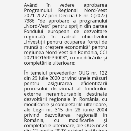
Având în vedere aprobarea
Programului Regional Nord-Vest
2021-2027 prin Decizia CE nr. C(2022)
7386 ”de aprobare a programului
„Nord-Vest” pentru sprijin din partea
Fondului european de dezvoltare
regională în cadrul obiectivului
„Investiții pentru ocuparea forței de
muncă și creștere economică” pentru
regiunea Nord-Vest din România, CCI
2021RO16RFPR008”, cu modificările și
completările ulterioare;
În temeiul prevederilor OUG nr. 122
din 29 iulie 2020 privind unele măsuri
pentru asigurarea eficientizării
procesului decizional al fondurilor
externe nerambursabile destinate
dezvoltării regionale în România, cu
modificările și completările ulterioare,
ale Legii nr. 315 din 28 iunie 2004
privind dezvoltarea regională în
România, cu modificările și
completările ulterioare, ale OUG nr.23
din 12 aprilie 2023 privind instituirea