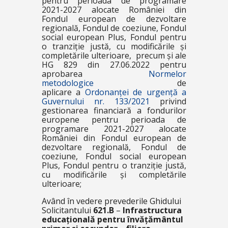
pentru perioada de programare
2021-2027 alocate României din
Fondul european de dezvoltare
regională, Fondul de coeziune, Fondul
social european Plus, Fondul pentru
o tranziție justă, cu modificările și
completările ulterioare, precum și ale
HG 829 din 27.06.2022 pentru
aprobarea
Normelor
metodologice
de
aplicare a
Ordonanței de urgență a
Guvernului nr. 133/2021
privind
gestionarea financiară a fondurilor
europene pentru perioada de
programare 2021-2027 alocate
României din Fondul european de
dezvoltare regională, Fondul de
coeziune, Fondul social european
Plus, Fondul pentru o tranziție justă,
cu modificările și completările
ulterioare;
Având în vedere prevederile Ghidului
Solicitantului
621.B
–
Infrastructura
educațională pentru învățământul