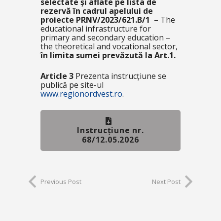
selectate și aflate pe lista de
rezervă în cadrul apelului de
proiecte PRNV/2023/621.B/1
– The
educational infrastructure for
primary and secondary education –
the theoretical and vocational sector
,
în limita sumei prevăzută la Art.1.
Article 3
Prezenta instrucțiune se
publică pe site-ul
www.regionordvest.ro
.
Instrucțiune nr.
68/12.05.2026
Previous Post
Next Post