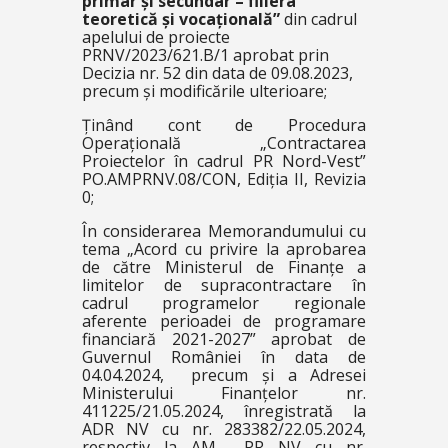
primar și secundar – filiera
teoretică și vocațională”
din cadrul
apelului de proiecte
PRNV/2023/621.B/1 aprobat prin
Decizia nr. 52 din data de 09.08.2023,
precum și modificările ulterioare;
Ținând cont de Procedura
Operațională „Contractarea
Proiectelor în cadrul PR Nord-Vest”
PO.AMPRNV.08/CON, Ediția II, Revizia
0;
În considerarea Memorandumului cu
tema „Acord cu privire la aprobarea
de către Ministerul de Finanțe a
limitelor de supracontractare în
cadrul programelor regionale
aferente perioadei de programare
financiară 2021-2027” aprobat de
Guvernul României în data de
04.04.2024, precum și a Adresei
Ministerului Finanțelor nr.
411225/21.05.2024, înregistrată la
ADR NV cu nr. 283382/22.05.2024,
respectiv la AM PR NV cu nr.