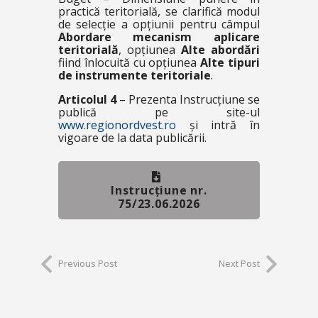
practică teritorială
, se clarifică modul
de selecție a opțiunii pentru câmpul
Abordare mecanism aplicare
teritorială
, opțiunea
Alte abordări
fiind înlocuită cu opțiunea
Alte tipuri
de instrumente teritoriale
.
Articolul 4
– Prezenta Instrucțiune se
publică pe site-ul
www.regionordvest.ro
și intră în
vigoare de la data publicării.
Instrucțiune nr.
75/23.06.2026
Previous Post
Next Post