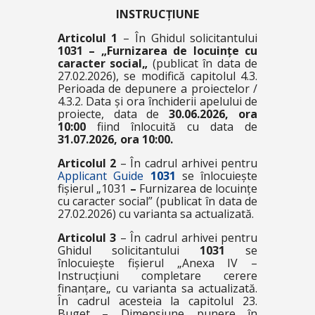
INSTRUCȚIUNE
Articolul 1
– În Ghidul solicitantului
1031
–
„
Furnizarea de locuințe cu
caracter social
„
(publicat în data de
27.02.2026), se modifică capitolul
4.3.
Perioada de depunere a proiectelor /
4.3.2. Data și ora închiderii apelului de
proiecte
, data de
30.06.2026, ora
10:00
fiind înlocuită cu data de
31.07.2026, ora 10:00.
Articolul 2
– În cadrul arhivei pentru
Applicant Guide
1031
se înlocuiește
fișierul
„1031
–
Furnizarea de locuințe
cu caracter social
”
(publicat în data de
27.02.2026) cu varianta sa actualizată.
Articolul 3
– În cadrul arhivei pentru
Ghidul solicitantului
1031
se
înlocuiește fișierul
„Anexa IV –
Instrucțiuni completare cerere
finanțare
„
cu varianta sa actualizată.
În cadrul acesteia la capitolul
23.
Buget – Dimensiune punere în