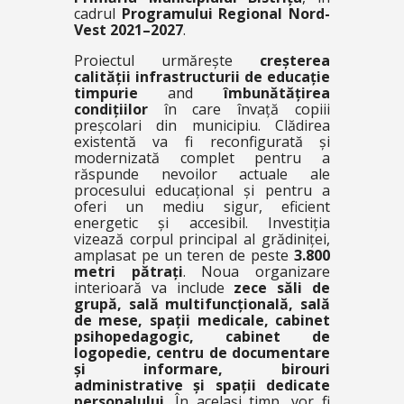
cadrul
Programului Regional Nord-
Vest 2021–2027
.
Proiectul urmărește
creșterea
calității infrastructurii de educație
timpurie
and
îmbunătățirea
condițiilor
în care învață copiii
preșcolari din municipiu. Clădirea
existentă va fi reconfigurată și
modernizată complet pentru a
răspunde nevoilor actuale ale
procesului educațional și pentru a
oferi un mediu sigur, eficient
energetic și accesibil. Investiția
vizează corpul principal al grădiniței,
amplasat pe un teren de peste
3.800
metri pătrați
. Noua organizare
interioară va include
zece săli de
grupă, sală multifuncțională, sală
de mese, spații medicale, cabinet
psihopedagogic, cabinet de
logopedie, centru de documentare
și informare, birouri
administrative și spații dedicate
personalului
. În același timp, vor fi