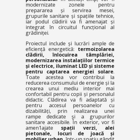
modernizate zonele pentru
prepararea și servirea mesei,
grupurile sanitare și spațiile tehnice,
iar podul clădirii va fi amenajat și
integrat în circuitul funcțional al
grădiniței.
Proiectul include și lucrări ample de
eficiență energetică:
termoizolarea
clădirii, înlocuirea tâmplăriei,
modernizarea instalațiilor termice
și electrice, iluminat LED și sisteme
pentru captarea energiei solare
.
Toate acestea vor contribui la
reducerea consumului de energie și la
crearea unui mediu interior mai
confortabil pentru copii și personalul
didactic. Clădirea va fi adaptată și
pentru accesul persoanelor cu
dizabilități, prin realizarea unei
rampe dedicate și a grupurilor
sanitare accesibile. În exterior, vor fi
amen1ajate
spații verzi, alei
pietonale, locuri de joacă și
mobilier urban,
într-un spațiu gândit