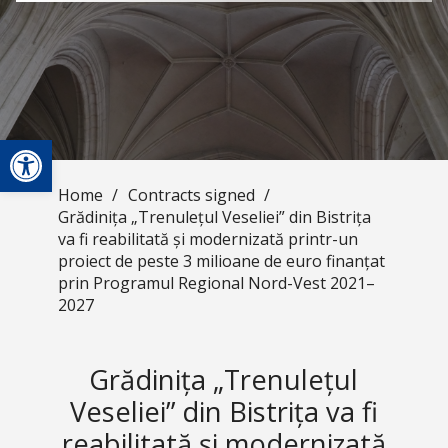
Open toolbar
Home
/
Contracts signed
/
Grădinița „Trenulețul Veseliei” din Bistrița
va fi reabilitată și modernizată printr-un
proiect de peste 3 milioane de euro finanțat
prin Programul Regional Nord-Vest 2021–
2027
Grădinița „Trenulețul
Veseliei” din Bistrița va fi
reabilitată și modernizată