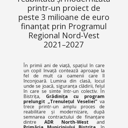
printr-un proiect de
peste 3 milioane de euro
finanțat prin Programul
Regional Nord-Vest
2021–2027
În primii ani de viață, spațiul în care
un copil învață contează aproape la
fel de mult ca oamenii care îl
înconjoară. Lumina din clasă, locul
unde se joacă, siguranța clădirii, felul
în care se simte într-un colectiv. În
Bistrița,
Grădinița cu program
prelungit „Trenulețul Veseliei”
va
trece printr-un amplu proces de
reabilitare și modernizare, după
semnarea contractului de finanțare
dintre
ADR North-West
and
Primăria Municipiului Bistrița
, în