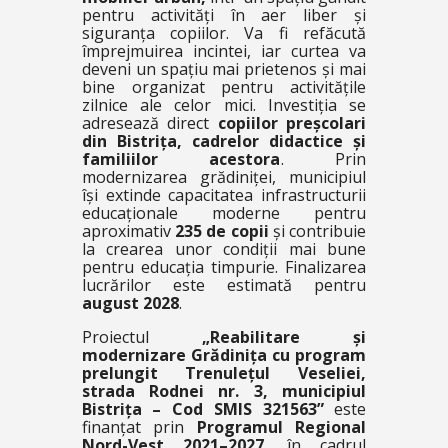
pentru activități în aer liber și
siguranța copiilor. Va fi refăcută
împrejmuirea incintei, iar curtea va
deveni un spațiu mai prietenos și mai
bine organizat pentru activitățile
zilnice ale celor mici. Investiția se
adresează direct
copiilor preșcolari
din Bistrița, cadrelor didactice și
familiilor acestora
. Prin
modernizarea grădiniței, municipiul
își extinde capacitatea infrastructurii
educaționale moderne pentru
aproximativ
235 de copii
și contribuie
la crearea unor condiții mai bune
pentru educația timpurie. Finalizarea
lucrărilor este estimată pentru
august 2028
.
Proiectul
„Reabilitare și
modernizare Grădinița cu program
prelungit Trenulețul Veseliei,
strada Rodnei nr. 3, municipiul
Bistrița – Cod SMIS 321563”
este
finanțat prin
Programul Regional
Nord-Vest 2021–2027
, în cadrul