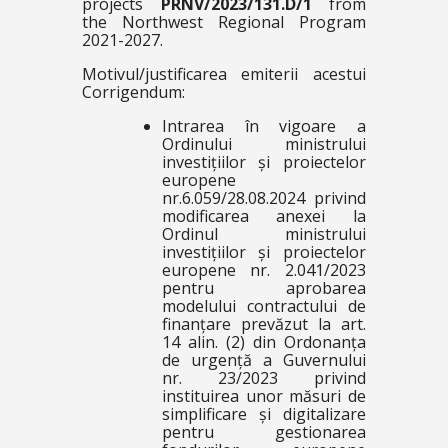
projects
PRNV/2023/131.D/1
from
the Northwest Regional Program
2021-2027.
Motivul/justificarea emiterii acestui
Corrigendum:
Intrarea în vigoare a
Ordinului ministrului
investițiilor și proiectelor
europene
nr.6.059/28.08.2024 privind
modificarea anexei la
Ordinul ministrului
investițiilor și proiectelor
europene nr. 2.041/2023
pentru aprobarea
modelului contractului de
finanțare prevăzut la art.
14 alin. (2) din Ordonanța
de urgență a Guvernului
nr. 23/2023 privind
instituirea unor măsuri de
simplificare și digitalizare
pentru gestionarea