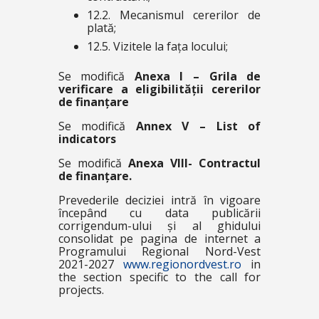
12.2. Mecanismul cererilor de
plată;
12.5. Vizitele la fața locului;
Se modifică
Anexa I – Grila de
verificare a eligibilității cererilor
de finanțare
Se modifică
Annex V – List of
indicators
Se modifică
Anexa VIII- Contractul
de finanțare.
Prevederile deciziei intră în vigoare
începând cu data publicării
corrigendum-ului și al ghidului
consolidat pe pagina de internet a
Programului Regional Nord-Vest
2021-2027
www.regionordvest.ro
in
the section specific to the call for
projects.