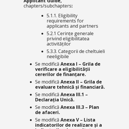
Applicant Guide,
chapters/subchapters
:
5.1.1. Eligibility
requirements for
applicants and partners
5.2.1 Cerințe generale
privind eligibilitatea
activităților
5.3.3. Categorii de cheltuieli
neeligibile
Se modifică
Anexa I – Grila de
verificare a eligibilității
cererilor de finanțare.
Se modifică
Anexa II – Grila de
evaluare tehnică și financiară.
Se modifică
Anexa III.1 –
Declarația Unică.
Se modifică
Anexa III.3 – Plan
de afaceri.
Se modifică
Anexa V – Lista
indicatorilor de realizare și a