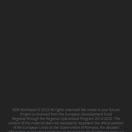
ADR Northwest © 2023 All rights reserved! We invest in your future!
Project co-financed from the European Development Fund
Regional through the Regional Operational Program 2014-2020. The
content of this material does not necessarily represent the official position
of the European Union or the Government of Romania. For detailed
information on the other programs co-financed by the European Union, we