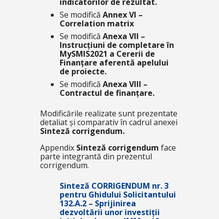
indicatorilor de rezultat.
Se modifică
Annex VI –
Correlation matrix
Se modifică
Anexa VII –
Instrucțiuni de completare în
MySMIS2021 a Cererii de
Finanțare aferentă apelului
de proiecte.
Se modifică
Anexa VIII –
Contractul de finanțare.
Modificările realizate sunt prezentate
detaliat și comparativ în cadrul anexei
Sinteză corrigendum.
Appendix
Sinteză corrigendum
face
parte integrantă din prezentul
corrigendum.
Sinteză CORRIGENDUM nr. 3
pentru Ghidului Solicitantului
132.A.2 – Sprijinirea
dezvoltării unor investiții