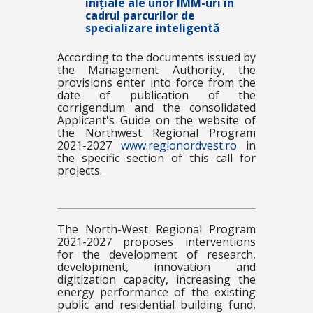
inițiale ale unor IMM-uri în
cadrul parcurilor de
specializare inteligentă
According to the documents issued by
the Management Authority, the
provisions enter into force from the
date of publication of the
corrigendum and the consolidated
Applicant's Guide on the website of
the Northwest Regional Program
2021-2027
www.regionordvest.ro
in
the specific section of this call for
projects.
The North-West Regional Program
2021-2027 proposes interventions
for the development of research,
development, innovation and
digitization capacity, increasing the
energy performance of the existing
public and residential building fund,