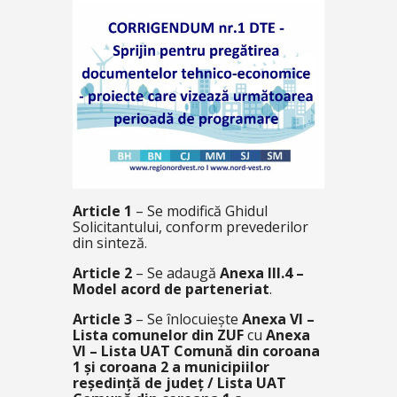
Article 1
– Se modifică Ghidul
Solicitantului, conform prevederilor
din sinteză.
Article 2
– Se adaugă
Anexa III.4 –
Model acord de parteneriat
.
Article 3
– Se înlocuiește
Anexa VI –
Lista comunelor din ZUF
cu
Anexa
VI – Lista UAT Comună din coroana
1 și coroana 2 a municipiilor
reședință de județ / Lista UAT