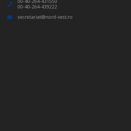
00-40-264-431550
00-40-264-439222
secretariat@nord-vest.ro