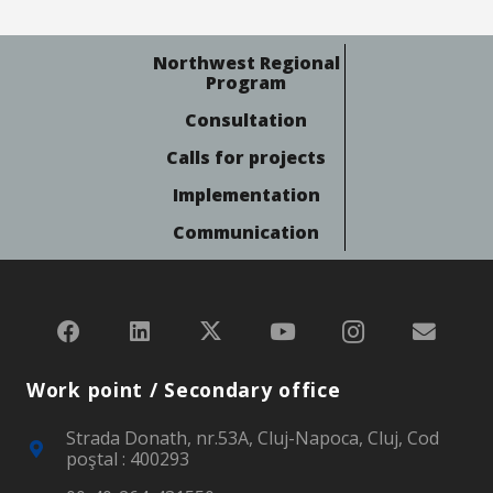
Northwest Regional
Program
Consultation
Calls for projects
Implementation
Communication
Work point / Secondary office
Strada Donath, nr.53A, Cluj-Napoca, Cluj, Cod
poştal : 400293