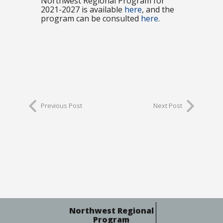
Northwest Regional Program for
2021-2027 is available
here
, and the
program can be consulted
here
.
Previous Post
Next Post
Northwest Regional
Program