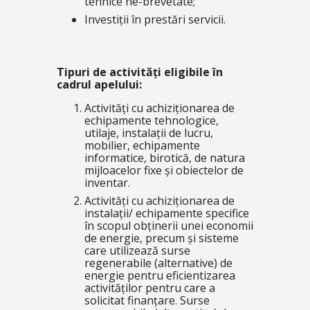
tehnice ne-brevetate;
Investiții în prestări servicii.
Tipuri de activități eligibile în
cadrul apelului:
Activități cu achiziționarea de
echipamente tehnologice,
utilaje, instalații de lucru,
mobilier, echipamente
informatice, birotică, de natura
mijloacelor fixe și obiectelor de
inventar.
Activități cu achiziționarea de
instalații/ echipamente specifice
în scopul obținerii unei economii
de energie, precum și sisteme
care utilizează surse
regenerabile (alternative) de
energie pentru eficientizarea
activităților pentru care a
solicitat finanțare. Surse