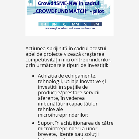
Acțiunea sprijinită în cadrul acestui
apel de proiecte vizează creșterea
competitivității microîntreprinderilor,
prin următoarele tipuri de investiții:
Achiziția de echipamente,
tehnologii, utilaje inovative și
investiții în spațiile de
producție/prestare servicii
aferente, în vederea
îmbunătățirii capacităților
tehnice ale
microîntreprinderilor;
Suport în achiziționarea de către
microîntreprinderi a unor
brevete, licențe sau soluții