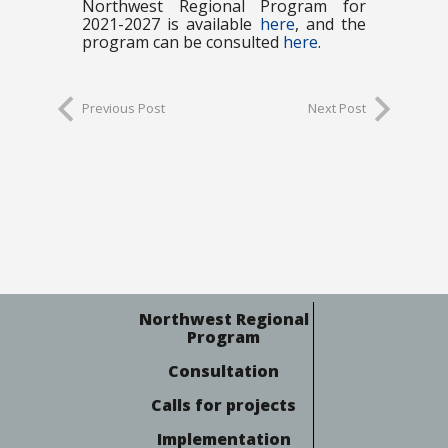
Northwest Regional Program for
2021-2027 is available
here
, and the
program can be consulted
here
.
Previous Post
Next Post
Northwest Regional
Program
Consultation
Calls for projects
Implementation