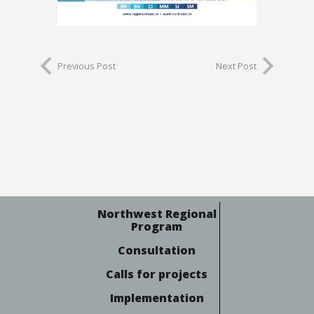
Previous Post
Next Post
Northwest Regional
Program
Consultation
Calls for projects
Implementation