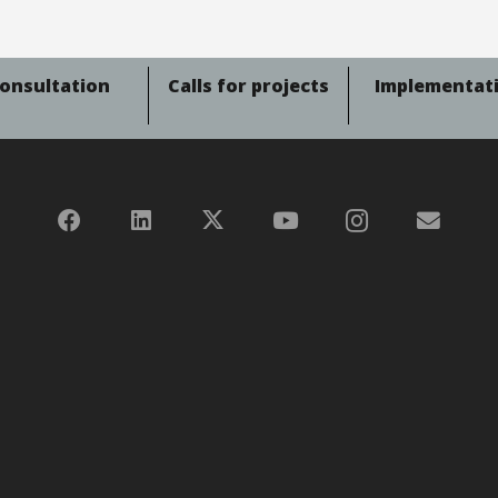
onsultation
Calls for projects
Implementat