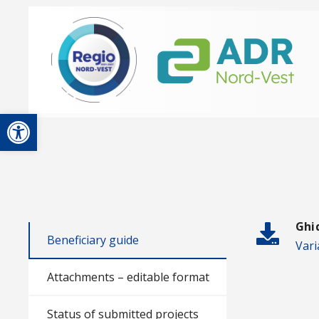
Open toolbar
Ghid
Beneficiary guide
Vari
Attachments – editable format
Status of submitted projects