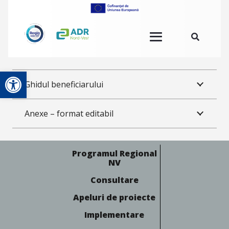
Deschide bara de unelte
Ghidul beneficiarului
Anexe – format editabil
Programul Regional
NV
Consultare
Apeluri de proiecte
Implementare