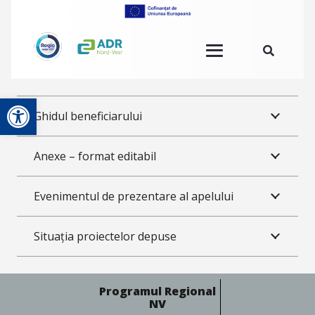
Deschide bara de unelte
Ghidul beneficiarului
Anexe – format editabil
Evenimentul de prezentare al apelului
Situația proiectelor depuse
Programul Regional
NV