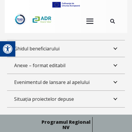
Deschide bara de unelte
Ghidul beneficiarului
Anexe – format editabil
Evenimentul de lansare al apelului
Situația proiectelor depuse
Programul Regional
NV