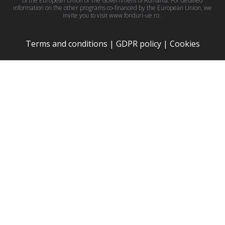
of the European Union or the Government of Romania. For detailed
information on the other programs co-financed by the European Union, we
invite you to visit
www.fonduri-ue.ro
.
Terms and conditions
|
GDPR policy
|
Cookies