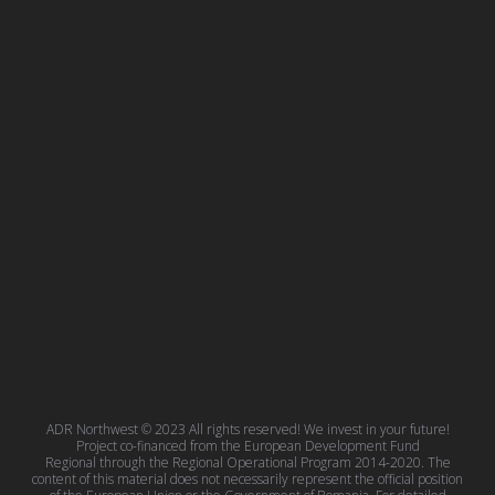
ADR Northwest © 2023 All rights reserved! We invest in your future!
Project co-financed from the European Development Fund
Regional through the Regional Operational Program 2014-2020. The
content of this material does not necessarily represent the official position