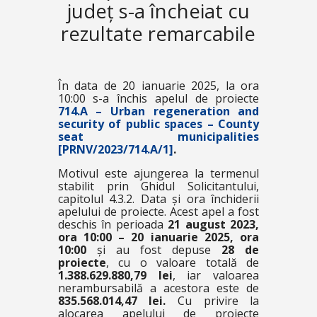
județ s-a încheiat cu
rezultate remarcabile
În data de 20 ianuarie 2025, la ora
10:00 s-a închis apelul de proiecte
714.A – Urban regeneration and
security of public spaces – County
seat municipalities
[PRNV/2023/714.A/1]
.
Motivul este ajungerea la termenul
stabilit prin Ghidul Solicitantului,
capitolul 4.3.2. Data și ora închiderii
apelului de proiecte. Acest apel a fost
deschis în perioada
21 august 2023,
ora 10:00 – 20 ianuarie 2025, ora
10:00
și au fost depuse
28 de
proiecte
, cu o valoare totală de
1.388.629.880,79 lei
, iar valoarea
nerambursabilă a acestora este de
835.568.014,47 lei.
Cu privire la
alocarea apelului de proiecte